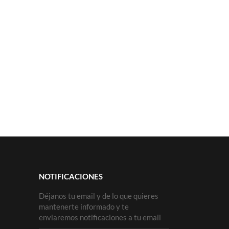
NOTIFICACIONES
Déjanos tu email y de lo que quieres
mantenerte informado y te
enviaremos notificaciones a tu email