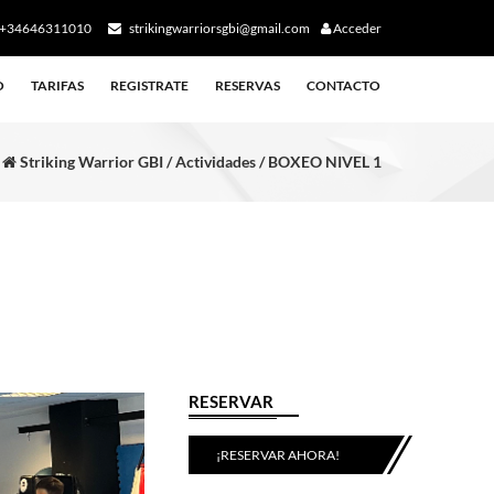
+34646311010
strikingwarriorsgbi@gmail.com
Acceder
O
TARIFAS
REGISTRATE
RESERVAS
CONTACTO
Striking Warrior GBI / Actividades / BOXEO NIVEL 1
RESERVAR
¡RESERVAR AHORA!